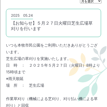
月
間
ア
ー
2025 05.24
カ
【お知らせ】５月２７日火曜日芝生広場草
イ
ブ
刈りを行います
いつも本牧市民公園をご利用いただきありがとうござ
います。
芝生広場の草刈りを実施いたします。
日 時 ： ２０２５年５月２７日（火曜日）8時より
15時頃まで
※雨天順延
場 所 ： 芝生広場
作業草刈り（機械による芝刈り、刈り払い機による草
刈り）と回収