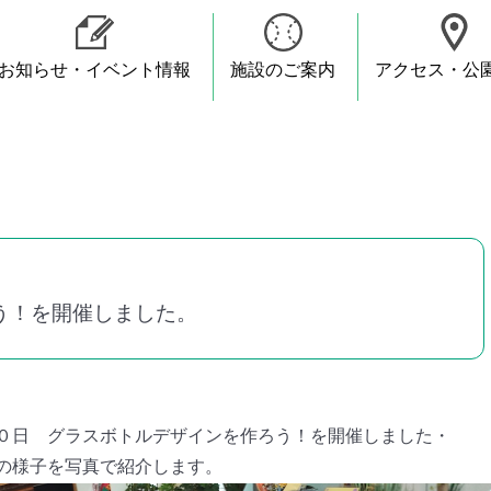
お知らせ・イベント情報
施設のご案内
アクセス・公
● テニスコート
● 運動広場
● 芝生広場
● トンボ池
● 蒸気機関車(D51)
● スケートボードひろば
● マリンcafe
● 上海横浜友好園
● 小野別邸跡広場
● 三渓園
● 横浜市陶芸センター
● 八聖殿
う！を開催しました。
０日 グラスボトルデザインを作ろう！を開催しました・
の様子を写真で紹介します。