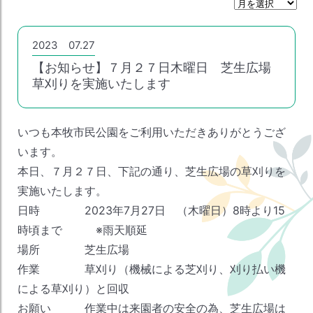
月
間
ア
ー
2023 07.27
カ
【お知らせ】７月２７日木曜日 芝生広場
イ
ブ
草刈りを実施いたします
いつも本牧市民公園をご利用いただきありがとうござ
います。
本日、７月２７日、下記の通り、芝生広場の草刈りを
実施いたします。
日時 2023年7月27日 （木曜日）8時より15
時頃まで ※雨天順延
場所 芝生広場
作業 草刈り（機械による芝刈り、刈り払い機
による草刈り）と回収
お願い 作業中は来園者の安全の為、芝生広場は