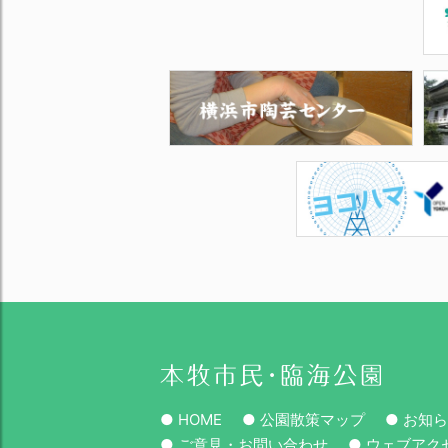
● HOME
● 公園散策マップ
● お知
● ご意見・お問い合わせ
● ウェブアク