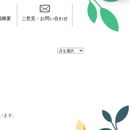
園概要
ご意見・お問い合わせ
月
間
ア
ー
カ
イ
ブ
います。