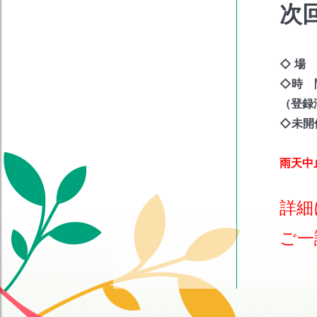
次
◇ 場
◇時 
（登録
◇未開
雨天
詳細
ご一