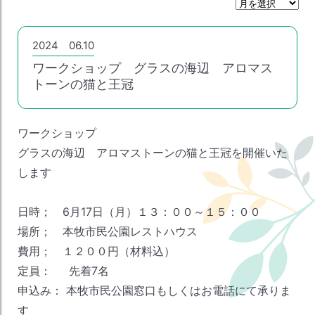
月
間
ア
ー
2024 06.10
カ
ワークショップ グラスの海辺 アロマス
イ
ブ
トーンの猫と王冠
ワークショップ
グラスの海辺 アロマストーンの猫と王冠を開催いた
します
日時； 6月17日（月）１３：００～１５：００
場所； 本牧市民公園レストハウス
費用； １２００円（材料込）
定員： 先着7名
申込み： 本牧市民公園窓口もしくはお電話にて承りま
す